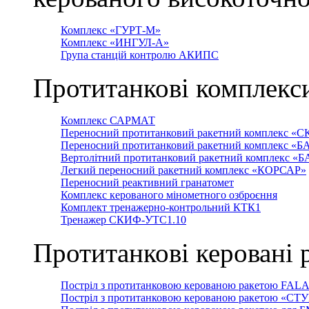
Комплекс «ГУРТ-М»
Комплекс «ИНГУЛ-А»
Група станцій контролю АКИПС
Протитанкові комплекс
Комплекс САРМАТ
Переносний протитанковий ракетний комплекс «С
Переносний протитанковий ракетний комплекс «Б
Вертолітний протитанковий ракетний комплекс «
Легкий переносний ракетний комплекс «КОРСАР»
Переносний реактивний гранатомет
Комплекс керованого мінометного озброєння
Комплект тренажерно-контрольний КТК1
Тренажер СКИФ-УТС1.10
Протитанкові керовані 
Постріл з протитанковою керованою ракетою FAL
Постріл з протитанковою керованою ракетою «СТ