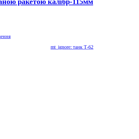
аною ракетою калібр-115мм
дення