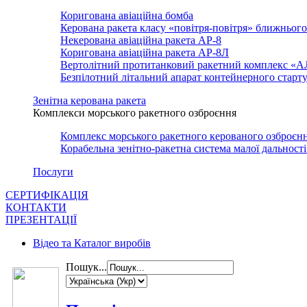
Коригована авіаційна бомба
Керована ракета класу «повітря-повітря» ближньог
Некерована авіаційна ракета АР-8
Коригована авіаційна ракета АР-8Л
Вертолітний протитанковий ракетний комплекс «
Безпілотний літальний апарат контейнерного стар
Зенітна керована ракета
Комплекси морського ракетного озброєння
Комплекс морського ракетного керованого озброє
Корабельна зенітно-ракетна система малої дально
Послуги
СЕРТИФІКАЦІЯ
КОНТАКТИ
ПРЕЗЕНТАЦІЇ
Відео та Каталог виробів
Пошук...