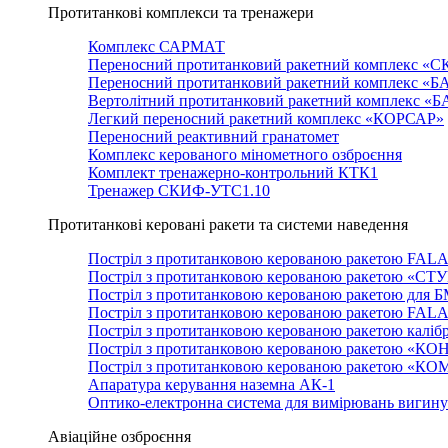
Протитанкові комплекси та тренажери
Комплекс САРМАТ
Переносний протитанковий ракетний комплекс «С
Переносний протитанковий ракетний комплекс «Б
Вертолітний протитанковий ракетний комплекс «
Легкий переносний ракетний комплекс «КОРСАР»
Переносний реактивний гранатомет
Комплекс керованого мінометного озброєння
Комплект тренажерно-контрольний КТК1
Тренажер СКИФ-УТС1.10
Протитанкові керовані ракети та системи наведення
Постріл з протитанковою керованою ракетою FAL
Постріл з протитанковою керованою ракетою «СТ
Постріл з протитанковою керованою ракетою для 
Постріл з протитанковою керованою ракетою FAL
Постріл з протитанковою керованою ракетою каліб
Постріл з протитанковою керованою ракетою «КО
Постріл з протитанковою керованою ракетою «К
Апаратура керування наземна АК-1
Оптико-електронна система для вимірювань вигин
Авіаційне озброєння