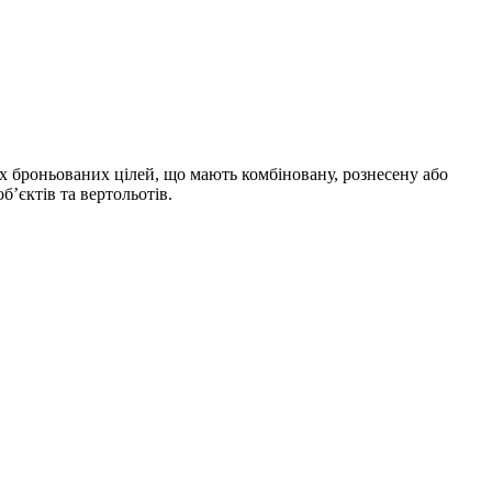
х броньованих цілей, що мають комбіновану, рознесену або
б’єктів та вертольотів.