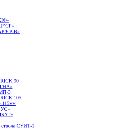
КІФ»
АР’ЄР»
БАР’ЄР-В»
ARICK 90
УГНА»
БМП-3
ARICK 105
р-115мм
НУС»
ОМБАТ»
у ствола СУИТ-1