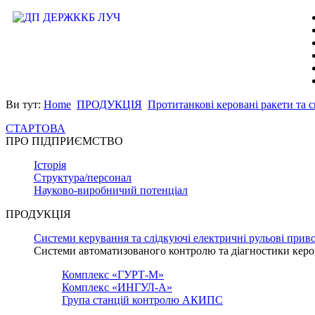
Ви тут:
Home
ПРОДУКЦІЯ
Протитанкові керовані ракети та 
СТАРТОВА
ПРО ПІДПРИЄМСТВО
Історія
Структура/персонал
Науково-виробничий потенціал
ПРОДУКЦІЯ
Системи керування та слідкуючі електричні рульові прив
Системи автоматизованого контролю та діагностики керо
Комплекс «ГУРТ-М»
Комплекс «ИНГУЛ-А»
Група станцій контролю АКИПС