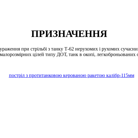
ПРИЗНАЧЕННЯ
раження при стрільбі з танку Т-62 нерухомих і рухомих сучасни
малорозмірних цілей типу ДОТ, танк в окопі, легкоброньованих о