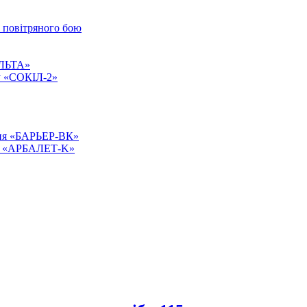
о повітряного бою
АЛЬТА»
ту «СОКІЛ-2»
ння «БАРЬЕР-ВК»
сті «АРБАЛЕТ-K»