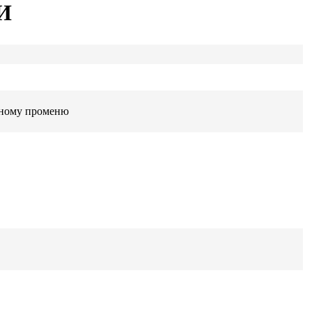
И
рному променю