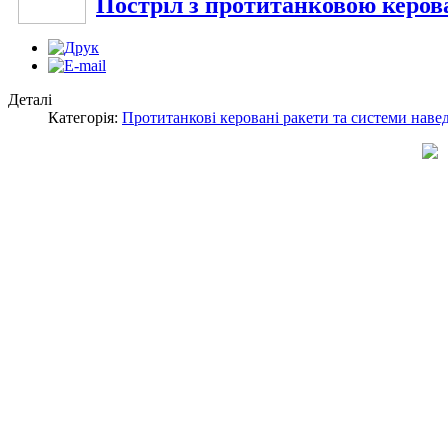
Постріл з протитанковою керов
Деталі
Категорія:
Протитанкові керовані ракети та системи наве