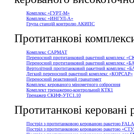
Комплекс «ГУРТ-М»
Комплекс «ИНГУЛ-А»
Група станцій контролю АКИПС
Протитанкові комплекс
Комплекс САРМАТ
Переносний протитанковий ракетний комплекс «С
Переносний протитанковий ракетний комплекс «Б
Вертолітний протитанковий ракетний комплекс «
Легкий переносний ракетний комплекс «КОРСАР»
Переносний реактивний гранатомет
Комплекс керованого мінометного озброєння
Комплект тренажерно-контрольний КТК1
Тренажер СКИФ-УТС1.10
Протитанкові керовані 
Постріл з протитанковою керованою ракетою FAL
Постріл з протитанковою керованою ракетою «СТ