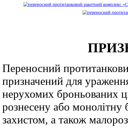
ПРИЗ
Переносний протитанкови
призначений для ураження
нерухомих броньованих ці
рознесену або монолітну 
захистом, а також малоро