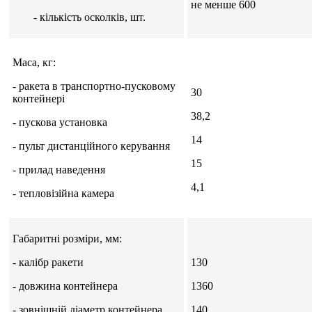
не менше 600
- кількість осколків, шт.
Маса, кг:
- ракета в транспортно-пусковому
30
контейнері
38,2
- пускова установка
14
- пульт дистанційного керування
15
- прилад наведення
4,1
- тепловізійна камера
Габаритні розміри, мм:
- калібр ракети
130
- довжина контейнера
1360
- зовнішній діаметр контейнера
140