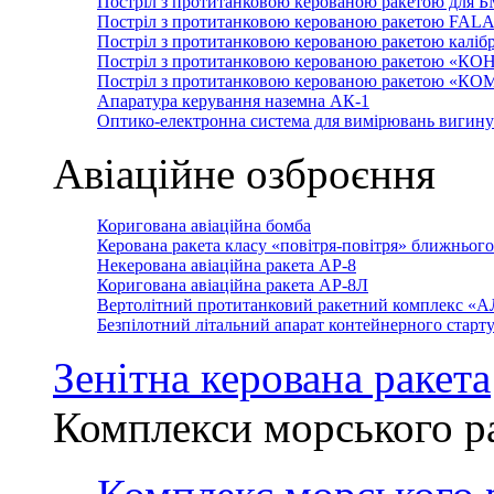
Постріл з протитанковою керованою ракетою для 
Постріл з протитанковою керованою ракетою FAL
Постріл з протитанковою керованою ракетою каліб
Постріл з протитанковою керованою ракетою «КО
Постріл з протитанковою керованою ракетою «К
Апаратура керування наземна АК-1
Оптико-електронна система для вимірювань вигин
Авіаційне озброєння
Коригована авіаційна бомба
Керована ракета класу «повітря-повітря» ближньог
Некерована авіаційна ракета АР-8
Коригована авіаційна ракета АР-8Л
Вертолітний протитанковий ракетний комплекс «
Безпілотний літальний апарат контейнерного стар
Зенітна керована ракета
Комплекси морського р