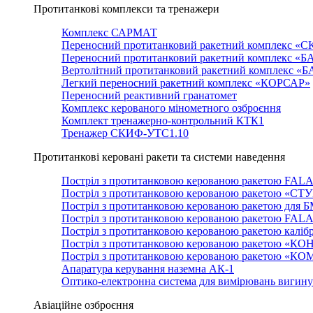
Протитанкові комплекси та тренажери
Комплекс САРМАТ
Переносний протитанковий ракетний комплекс «С
Переносний протитанковий ракетний комплекс «Б
Вертолітний протитанковий ракетний комплекс «
Легкий переносний ракетний комплекс «КОРСАР»
Переносний реактивний гранатомет
Комплекс керованого мінометного озброєння
Комплект тренажерно-контрольний КТК1
Тренажер СКИФ-УТС1.10
Протитанкові керовані ракети та системи наведення
Постріл з протитанковою керованою ракетою FAL
Постріл з протитанковою керованою ракетою «СТ
Постріл з протитанковою керованою ракетою для 
Постріл з протитанковою керованою ракетою FAL
Постріл з протитанковою керованою ракетою каліб
Постріл з протитанковою керованою ракетою «КО
Постріл з протитанковою керованою ракетою «К
Апаратура керування наземна АК-1
Оптико-електронна система для вимірювань вигин
Авіаційне озброєння