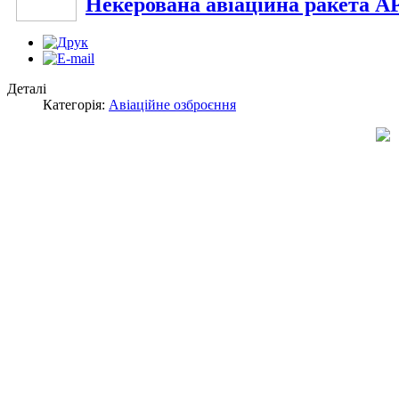
Некерована авіаційна ракета А
Деталі
Категорія:
Авіаційне озброєння