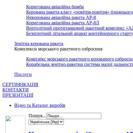
Коригована авіаційна бомба
Керована ракета класу «повітря-повітря» ближньог
Некерована авіаційна ракета АР-8
Коригована авіаційна ракета АР-8Л
Вертолітний протитанковий ракетний комплекс «
Безпілотний літальний апарат контейнерного стар
Зенітна керована ракета
Комплекси морського ракетного озброєння
Комплекс морського ракетного керованого озброє
Корабельна зенітно-ракетна система малої дально
Послуги
СЕРТИФІКАЦІЯ
КОНТАКТИ
ПРЕЗЕНТАЦІЇ
Відео та Каталог виробів
Пошук...