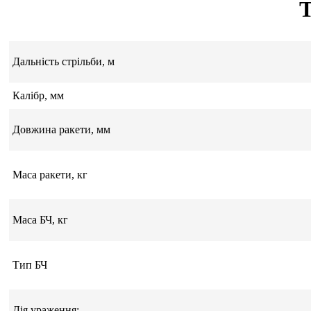
Дальність стрільби, м
Калібр, мм
Довжина ракети, мм
Маса ракети, кг
Маса БЧ, кг
Тип БЧ
Дія ураження: