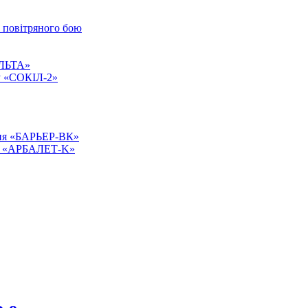
о повітряного бою
АЛЬТА»
ту «СОКІЛ-2»
ння «БАРЬЕР-ВК»
сті «АРБАЛЕТ-K»