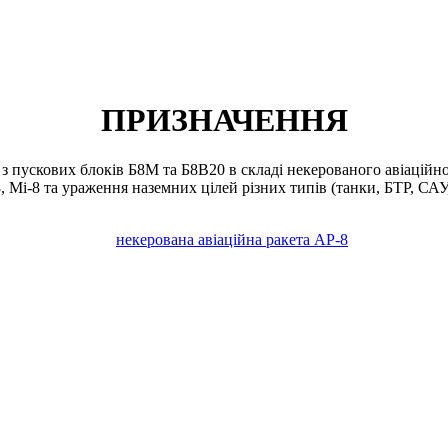
ПРИЗНАЧЕННЯ
з пускових блоків Б8М та Б8В20 в складі некерованого авіаційно
8, Мі-8 та ураження наземних цілей різних типів (танки, БТР, САУ,