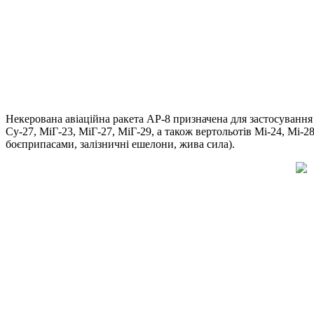
Некерована авіаційна ракета АР-8 призначена для застосування 
Су-27, МіГ-23, МіГ-27, МіГ-29, а також вертольотів Мі-24, Мі-2
боєприпасами, залізничні ешелони, жива сила).