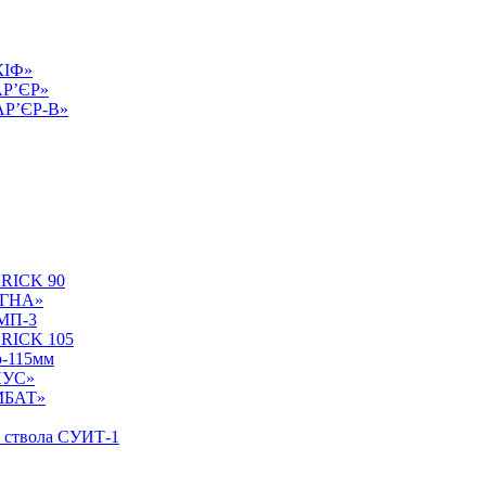
КІФ»
АР’ЄР»
БАР’ЄР-В»
ARICK 90
УГНА»
БМП-3
ARICK 105
р-115мм
НУС»
ОМБАТ»
у ствола СУИТ-1