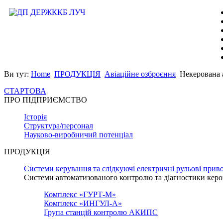
Ви тут:
Home
ПРОДУКЦІЯ
Авіаційне озброєння
Некерована 
СТАРТОВА
ПРО ПІДПРИЄМСТВО
Історія
Структура/персонал
Науково-виробничий потенціал
ПРОДУКЦІЯ
Системи керування та слідкуючі електричні рульові прив
Системи автоматизованого контролю та діагностики керо
Комплекс «ГУРТ-М»
Комплекс «ИНГУЛ-А»
Група станцій контролю АКИПС