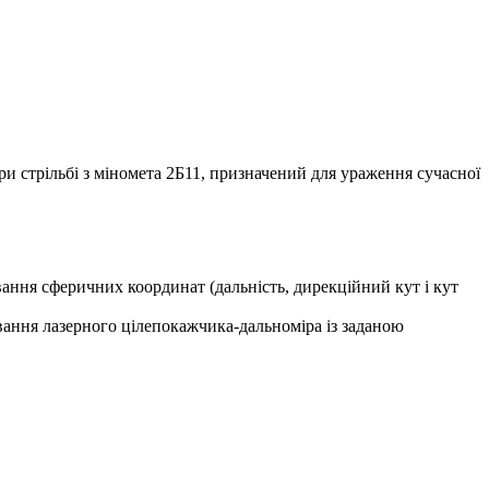
 стрільбі з міномета 2Б11, призначений для ураження сучасної
вання сферичних координат (дальність, дирекційний кут і кут
ання лазерного цілепокажчика-дальноміра із заданою