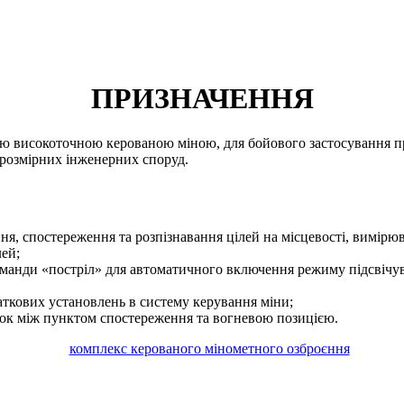
ПРИЗНАЧЕННЯ
ю високоточною керованою міною, для бойового застосування при
лорозмірних інженерних споруд.
ня, спостереження та розпізнавання цілей на місцевості, вимірю
лей;
команди
«
постріл
»
для автоматичного включення режиму підсвічув
аткових установлень в систему керування міни;
язок між пунктом спостереження та вогневою позицією.