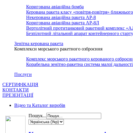
Коригована авіаційна бомба
Керована ракета класу «повітря-повітря» ближньог
Некерована авіаційна ракета АР-8
Коригована авіаційна ракета АР-8Л
Вертолітний протитанковий ракетний комплекс «
Безпілотний літальний апарат контейнерного стар
Зенітна керована ракета
Комплекси морського ракетного озброєння
Комплекс морського ракетного керованого озброє
Корабельна зенітно-ракетна система малої дально
Послуги
СЕРТИФІКАЦІЯ
КОНТАКТИ
ПРЕЗЕНТАЦІЇ
Відео та Каталог виробів
Пошук...