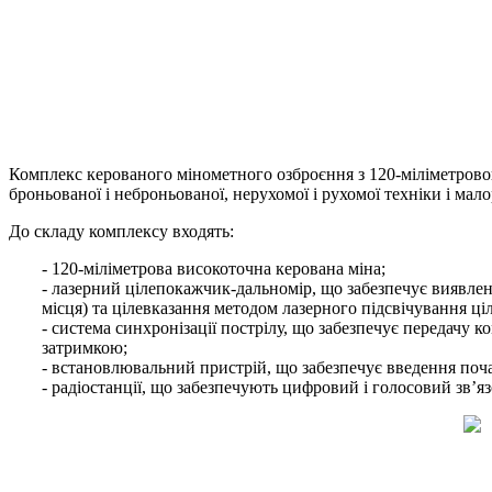
Комплекс керованого мінометного озброєння з 120-міліметрово
броньованої і неброньованої, нерухомої і рухомої техніки і ма
До складу комплексу входять:
- 120-міліметрова високоточна керована міна;
- лазерний цілепокажчик-дальномір, що забезпечує виявлен
місця) та цілевказання методом лазерного підсвічування ці
- система синхронізації пострілу, що забезпечує передачу 
затримкою;
- встановлювальний пристрій, що забезпечує введення поч
- радіостанції, що забезпечують цифровий і голосовий зв’