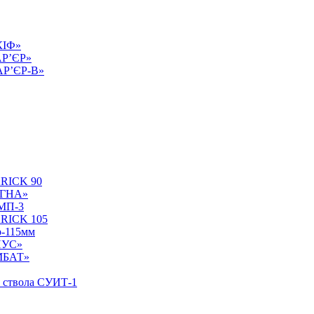
КІФ»
АР’ЄР»
БАР’ЄР-В»
ARICK 90
УГНА»
БМП-3
ARICK 105
р-115мм
НУС»
ОМБАТ»
у ствола СУИТ-1