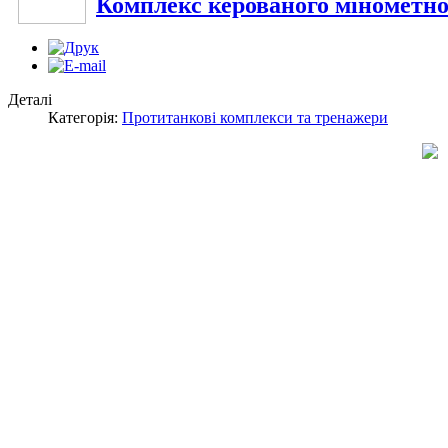
Комплекс керованого мінометно
Деталі
Категорія:
Протитанкові комплекси та тренажери