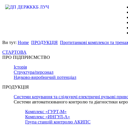
Ви тут:
Home
ПРОДУКЦІЯ
Протитанкові комплекси та трена
СТАРТОВА
ПРО ПІДПРИЄМСТВО
Історія
Структура/персонал
Науково-виробничий потенціал
ПРОДУКЦІЯ
Системи керування та слідкуючі електричні рульові прив
Системи автоматизованого контролю та діагностики керо
Комплекс «ГУРТ-М»
Комплекс «ИНГУЛ-А»
Група станцій контролю АКИПС