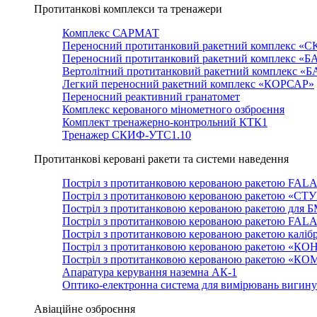
Протитанкові комплекси та тренажери
Комплекс САРМАТ
Переносний протитанковий ракетний комплекс «С
Переносний протитанковий ракетний комплекс «Б
Вертолітний протитанковий ракетний комплекс «
Легкий переносний ракетний комплекс «КОРСАР»
Переносний реактивний гранатомет
Комплекс керованого мінометного озброєння
Комплект тренажерно-контрольний КТК1
Тренажер СКИФ-УТС1.10
Протитанкові керовані ракети та системи наведення
Постріл з протитанковою керованою ракетою FAL
Постріл з протитанковою керованою ракетою «СТ
Постріл з протитанковою керованою ракетою для 
Постріл з протитанковою керованою ракетою FAL
Постріл з протитанковою керованою ракетою каліб
Постріл з протитанковою керованою ракетою «КО
Постріл з протитанковою керованою ракетою «К
Апаратура керування наземна АК-1
Оптико-електронна система для вимірювань вигин
Авіаційне озброєння