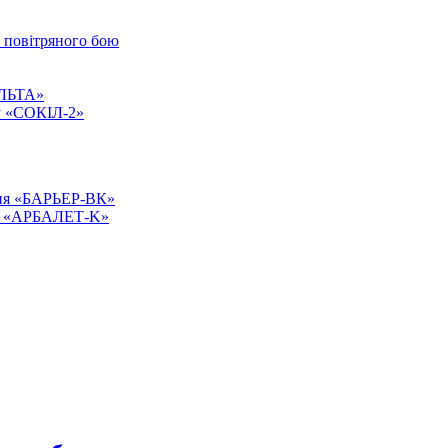
о повітряного бою
АЛЬТА»
ту «СОКІЛ-2»
ння «БАРЬЕР-ВК»
сті «АРБАЛЕТ-K»